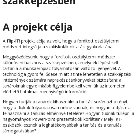
szakképzésben
A projekt célja
A Flip-IT! projekt célja az volt, hogy a fordított osztálytermi
módszert integrálja a szakiskolák oktatási gyakorlatába.
Meggyőződésünk, hogy a fordított osztálytermi módszer
különösen hasznos a szakképzésben, amelynek lépést kell
tartania a munkaerőpiac folyamatosan változó igényeivel. A
technológia gyors fejlődése miatt szinte lehetetlen a szakképzési
intézmények számára naprakész tankönyveket biztosítani; a
tanároknak egyre inkább figyelembe kell venniük az interneten
elérhető hatalmas mennyiségű információt.
Hogyan tudják a tanárok kihasználni a tanítás során azt a tényt,
hogy a diákok folyamatosan online vannak, és hogyan tudják ezt
felhasználni a tanulás élménnyé tételére? Hogyan tudnak túllépni a
hagyományos PowerPoint-prezentációk korlátain? Mely IKT-
eszközök lesznek a leghatékonyabbak a tanítás és a tanulás
támogatásában?