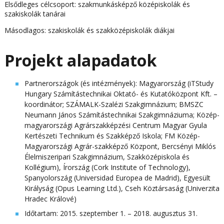
Elsődleges célcsoport: szakmunkásképző középiskolák és
szakiskolák tanárai
Másodlagos: szakiskolák és szakközépiskolák diákjai
Projekt alapadatok
Partnerországok (és intézmények): Magyarország (iTStudy
Hungary Számítástechnikai Oktató- és Kutatóközpont Kft. –
koordinátor; SZÁMALK-Szalézi Szakgimnázium; BMSZC
Neumann János Számítástechnikai Szakgimnáziuma; Közép-
magyarországi Agrárszakképzési Centrum Magyar Gyula
Kertészeti Technikum és Szakképző Iskola; FM Közép-
Magyarországi Agrár-szakképző Központ, Bercsényi Miklós
Élelmiszeripari Szakgimnázium, Szakközépiskola és
Kollégium), Írország (Cork Institute of Technology),
Spanyolország (Universidad Europea de Madrid), Egyesült
Királyság (Opus Learning Ltd.), Cseh Köztársaság (Univerzita
Hradec Králové)
Időtartam: 2015. szeptember 1. – 2018. augusztus 31.