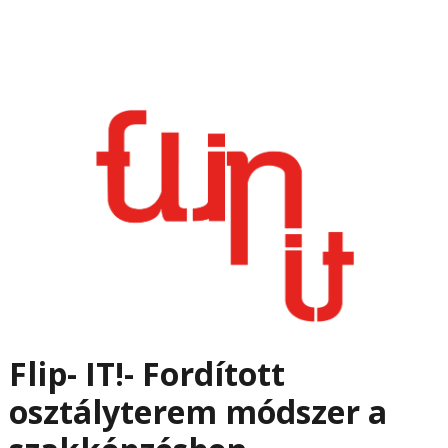
Flip- IT!- Fordított
osztályterem módszer a