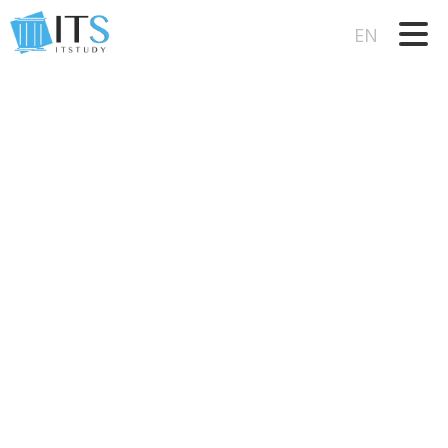
Ugrás
a
EN
tartalomra